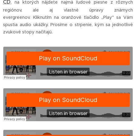
CD
, na ktorých nájdete najmä ľudové piesne z rôznych
regiónov, ale aj vlastné úpravy známych
evergreenov. Kliknutím na oranžové tlačidlo ,,Play" sa Vám
spustia audio ukážky. Prosíme o strpenie, kým sa jednotlivé
zvukové stopy načítajú.